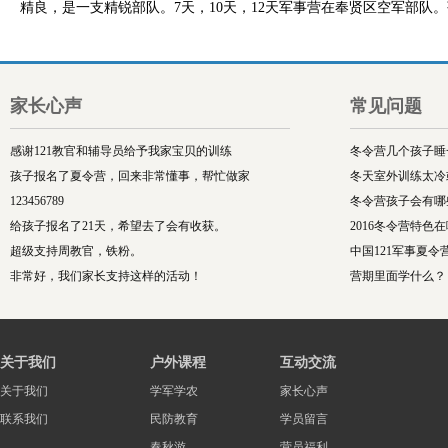
精良，是一支精锐部队。
7
天，
10
天，
12
天军事营在奉贤区空军部队。
家长心声
常见问题
感谢121教官和辅导员给予我家宝贝的训练
冬令营几个孩子睡
孩子报名了夏令营，回来非常懂事，帮忙做家
冬天室外训练太冷
123456789
冬令营孩子会有哪
给孩子报名了21天，希望去了会有收获。
2016冬令营特色
超级支持周教官，铁粉。
中国121军事夏令
非常好，我们家长支持这样的活动！
营期里面学什么？
关于我们
户外课程
互动交流
关于我们
学军学农
家长心声
联系我们
民防教育
学员留言
春秋游
营员福利